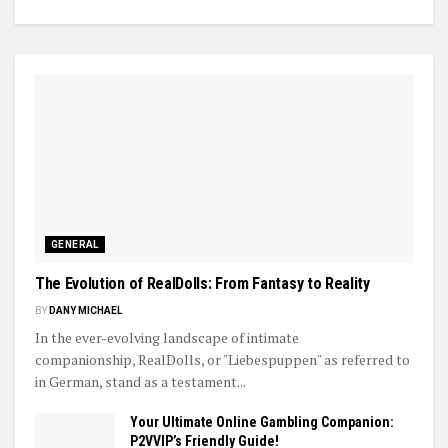
GENERAL
The Evolution of RealDolls: From Fantasy to Reality
BY
DANY MICHAEL
In the ever-evolving landscape of intimate
companionship, RealDolls, or "Liebespuppen" as referred to
in German, stand as a testament...
Your Ultimate Online Gambling Companion:
P2VVIP’s Friendly Guide!