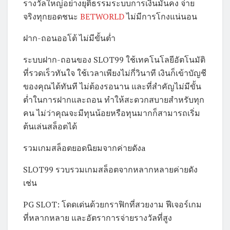
รางวัลใหญ่อย่างยุติธรรมระบบการเงินมั่นคง จ่าย
จริงทุกยอดชนะ
BETWORLD
ไม่มีการโกงแน่นอน
ฝาก-ถอนออโต้ ไม่มีขั้นต่ำ
ระบบฝาก-ถอนของ SLOT99 ใช้เทคโนโลยีอัตโนมัติ
ที่รวดเร็วทันใจ ใช้เวลาเพียงไม่กี่วินาที เงินก็เข้าบัญชี
ของคุณได้ทันที ไม่ต้องรอนาน และที่สำคัญไม่มีขั้น
ต่ำในการฝากและถอน ทำให้สะดวกสบายสำหรับทุก
คน ไม่ว่าคุณจะมีทุนน้อยหรือทุนมากก็สามารถเริ่ม
ต้นเล่นสล็อตได้
รวมเกมสล็อตยอดนิยมจากค่ายดังa
SLOT99 รวบรวมเกมสล็อตจากหลากหลายค่ายดัง
เช่น
PG SLOT: โดดเด่นด้วยกราฟิกที่สวยงาม ฟีเจอร์เกม
ที่หลากหลาย และอัตราการจ่ายรางวัลที่สูง