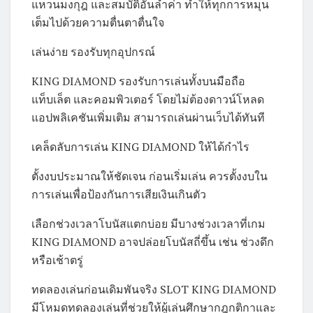
แหวนมงกุฎ และสมบัติอันล้ำค่า ทำให้ทุกการหมุน
เต็มไปด้วยความตื่นตาตื่นใจ
เล่นง่าย รองรับทุกอุปกรณ์
KING DIAMOND รองรับการเล่นทั้งบนมือถือ
แท็บเล็ต และคอมพิวเตอร์ โดยไม่ต้องดาวน์โหลด
แอปพลิเคชันเพิ่มเติม สามารถเล่นผ่านเว็บได้ทันที
เคล็ดลับการเล่น KING DIAMOND ให้ได้กำไร
ตั้งงบประมาณให้ชัดเจน ก่อนเริ่มเล่น ควรตั้งงบใน
การเล่นเพื่อป้องกันการเสียเงินเกินตัว
เลือกช่วงเวลาโบนัสแตกบ่อย มีบางช่วงเวลาที่เกม
KING DIAMOND อาจปล่อยโบนัสถี่ขึ้น เช่น ช่วงดึก
หรือเช้าตรู่
ทดลองเล่นก่อนเดิมพันจริง SLOT KING DIAMOND
มีโหมดทดลองเล่นที่ช่วยให้ผู้เล่นศึกษากฎกติกาและ