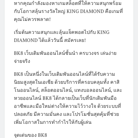
หากคุณกำลังมองหาเกมสล็อตที่ให้ความสนุกพร้อม
กับโอกาสลุ้นรางวัลใหญ่ KING DIAMOND คือเกมที่
คุณไม่ควรพลาด!
เริ่มต้นความสนุกและลุ้นแจ็คพอตไปกับ KING
DIAMOND ได้แล้ววันนี้ สมัครเลย!
BK8 เว็บเดิมพันออนไลน์ชั้นนำ ครบวงจร เล่นง่าย
จ่ายจริง
BK8 เป็นหนึ่งในเว็บเดิมพันออนไลน์ที่ได้รับความ
นิยมสูงสุดในเอเชีย ด้วยบริการที่ครอบคลุมทั้ง คาสิ
โนออนไลน์, สล็อตออนไลน์, แทงบอลออนไลน์, และ
หวยออนไลน์ BK8 ได้กลายเป็นเว็บที่นักเดิมพันมือ
อาชีพและมือใหม่ต่างให้ความไว้วางใจ ด้วยระบบที่
ปลอดภัย มีความมั่นคง และโปรโมชั่นสุดคุ้มที่ช่วย
เพิ่มโอกาสในการทำกำไรให้กับผู้เล่น
จุดเด่นของ BK8