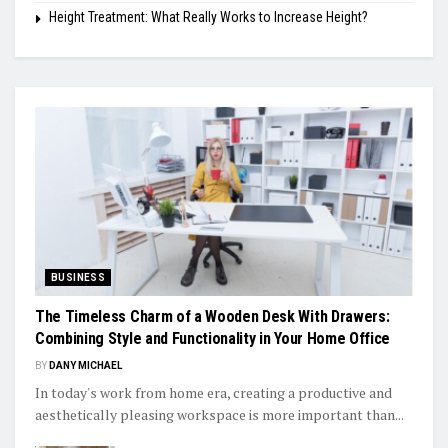
Height Treatment: What Really Works to Increase Height?
BUSINESS
The Timeless Charm of a Wooden Desk With Drawers:
Combining Style and Functionality in Your Home Office
BY
DANY MICHAEL
In today's work from home era, creating a productive and
aesthetically pleasing workspace is more important than...