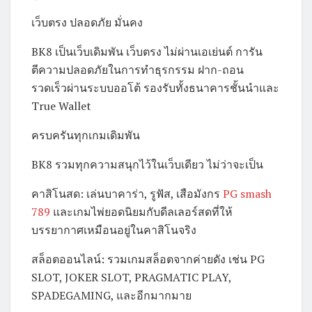
เว็บตรง ปลอดภัย มั่นคง
BK8 เป็นเว็บเดิมพัน เว็บตรง ไม่ผ่านเอเย่นต์ การัน
ตีความปลอดภัยในการทำธุรกรรม ฝาก-ถอน
รวดเร็วผ่านระบบออโต้ รองรับทั้งธนาคารชั้นนำและ
True Wallet
ครบครันทุกเกมเดิมพัน
BK8 รวมทุกความสนุกไว้ในเว็บเดียว ไม่ว่าจะเป็น
คาสิโนสด: เล่นบาคาร่า, รูฟัส, เสือมังกร
PG smash
789
และเกมไพ่ยอดนิยมกับดีลเลอร์สดที่ให้
บรรยากาศเหมือนอยู่ในคาสิโนจริง
สล็อตออนไลน์: รวมเกมสล็อตจากค่ายดัง เช่น PG
SLOT, JOKER SLOT, PRAGMATIC PLAY,
SPADEGAMING, และอีกมากมาย