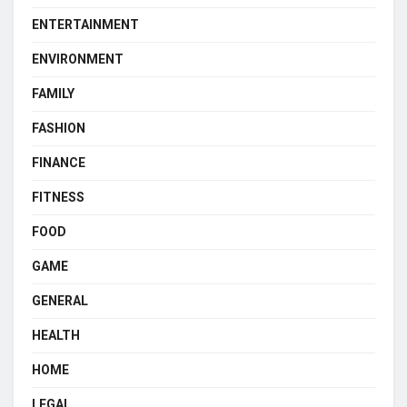
ENTERTAINMENT
ENVIRONMENT
FAMILY
FASHION
FINANCE
FITNESS
FOOD
GAME
GENERAL
HEALTH
HOME
LEGAL