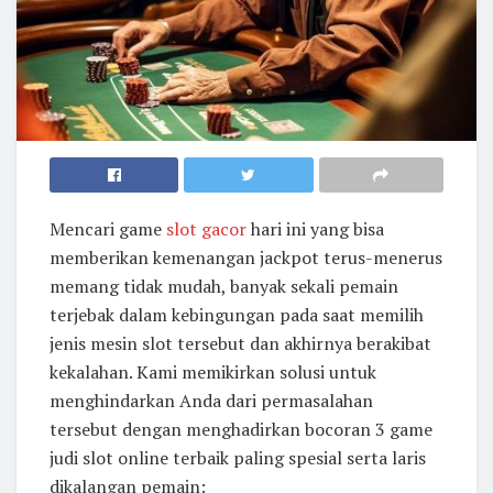
Mencari game
slot gacor
hari ini yang bisa
memberikan kemenangan jackpot terus-menerus
memang tidak mudah, banyak sekali pemain
terjebak dalam kebingungan pada saat memilih
jenis mesin slot tersebut dan akhirnya berakibat
kekalahan. Kami memikirkan solusi untuk
menghindarkan Anda dari permasalahan
tersebut dengan menghadirkan bocoran 3 game
judi slot online terbaik paling spesial serta laris
dikalangan pemain: