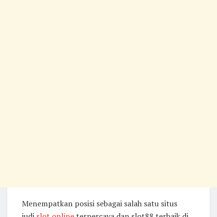
Menempatkan posisi sebagai salah satu situs
judi
slot online
terpercaya dan slot88 terbaik di