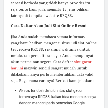
sensasi berbeda yang tidak hanya provider itu
saja tentu kami juga memiliki 15 jenis pilihan
lainnya di tampilan website RRQ88.
Cara Daftar Akun Judi Slot Online Resmi
Jika Anda sudah membaca semua informasi
yang kami berikan mengenai situs judi slot online
terpercaya RRQ88, sekarang waktunya untuk
melakukan pendaftaran agar Anda mempunyai
akun permainan segera. Cara daftar
slot gacor
hari ini
maxwin sendiri sangat mudah untuk
dilakukan hanya perlu membutuhkan data valid
saja. Bagaimana caranya? Berikut kami jelaskan:
Akses terlebih dahulu situs slot gacor
terpercaya RRQ88, kalian bisa menemukannya
dengan mencari pada pencarian Google