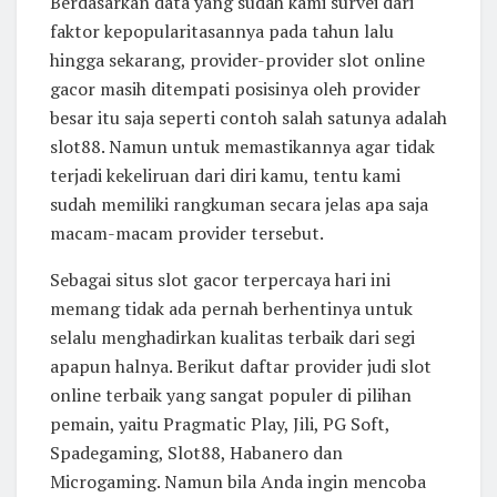
Berdasarkan data yang sudah kami survei dari
faktor kepopularitasannya pada tahun lalu
hingga sekarang, provider-provider slot online
gacor masih ditempati posisinya oleh provider
besar itu saja seperti contoh salah satunya adalah
slot88. Namun untuk memastikannya agar tidak
terjadi kekeliruan dari diri kamu, tentu kami
sudah memiliki rangkuman secara jelas apa saja
macam-macam provider tersebut.
Sebagai situs slot gacor terpercaya hari ini
memang tidak ada pernah berhentinya untuk
selalu menghadirkan kualitas terbaik dari segi
apapun halnya. Berikut daftar provider judi slot
online terbaik yang sangat populer di pilihan
pemain, yaitu Pragmatic Play, Jili, PG Soft,
Spadegaming, Slot88, Habanero dan
Microgaming. Namun bila Anda ingin mencoba