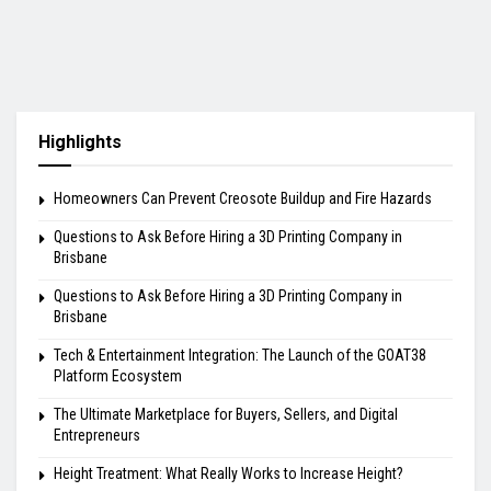
Highlights
Homeowners Can Prevent Creosote Buildup and Fire Hazards
Questions to Ask Before Hiring a 3D Printing Company in
Brisbane
Questions to Ask Before Hiring a 3D Printing Company in
Brisbane
Tech & Entertainment Integration: The Launch of the GOAT38
Platform Ecosystem
The Ultimate Marketplace for Buyers, Sellers, and Digital
Entrepreneurs
Height Treatment: What Really Works to Increase Height?