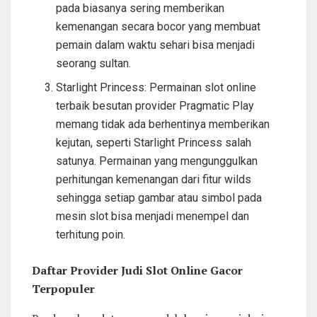
pada biasanya sering memberikan
kemenangan secara bocor yang membuat
pemain dalam waktu sehari bisa menjadi
seorang sultan.
Starlight Princess: Permainan slot online
terbaik besutan provider Pragmatic Play
memang tidak ada berhentinya memberikan
kejutan, seperti Starlight Princess salah
satunya. Permainan yang mengunggulkan
perhitungan kemenangan dari fitur wilds
sehingga setiap gambar atau simbol pada
mesin slot bisa menjadi menempel dan
terhitung poin.
Daftar Provider Judi Slot Online Gacor
Terpopuler