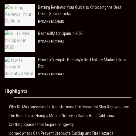
Betting Reviews: Your Guide to Choosing the Best
Online Sportsbooks
BY
DANY MICHAEL
Best eSIM for Spain in 2026
BY
DANY MICHAEL
How to Navigate Burnaby’s Real Estate Market Like a
Pro
BY
DANY MICHAEL
Highlights
Why RF Microneedling Is Transforming Professional Skin Rejuvenation
The Benefits of Hiring a Mobile Notary in Santa Ana, California
Crafting Spaces that Inspire Longevity
Homeowners Can Prevent Creosote Buildup and Fire Hazards